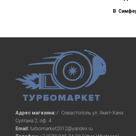
В Симфер
Адрес магазина:
г. Севастополь ул. Амет-Хана
Султана 2, оф. 4
Email:
turbomarket2012@yandex.ru